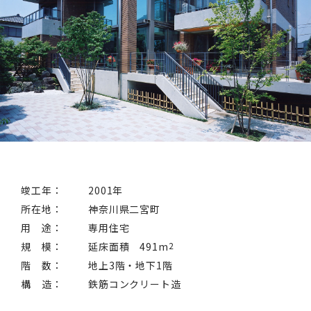
竣工年：
2001年
所在地：
神奈川県二宮町
用 途：
専用住宅
規 模：
延床面積 491m
2
階 数：
地上3階・地下1階
構 造：
鉄筋コンクリート造